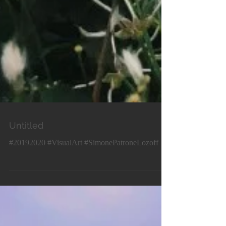
Untitled
#20192020 #VisualArt #SimonePatroneLozoff