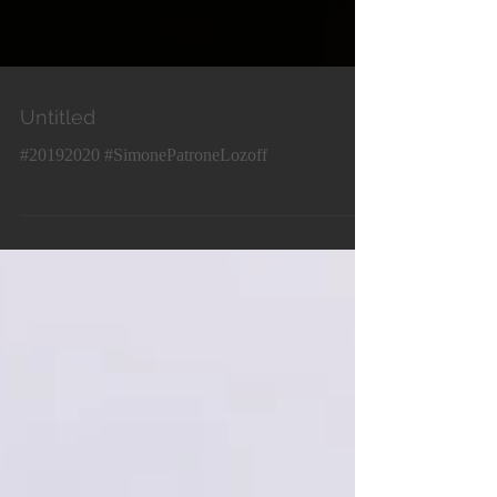
Untitled
#20192020 #SimonePatroneLozoff